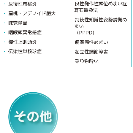
良性発作性頭位めまい症
反復性扁桃炎
耳石置換法
扁桃・アデノイド肥大
持続性知覚性姿勢誘発め
味覚障害
まい
咽喉頭異常感症
（PPPD）
慢性上咽頭炎
偏頭痛性めまい
伝染性単核球症
起立性調節障害
乗り物酔い