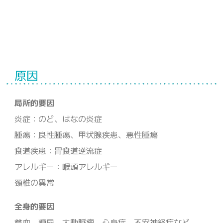
原因
局所的要因
炎症：のど、はなの炎症
腫瘍：良性腫瘍、甲状腺疾患、悪性腫瘍
食道疾患：胃食道逆流症
アレルギー：喉頭アレルギー
頚椎の異常
全身的要因
貧血、糖尿、大動脈瘤、心身症、不安神経症など