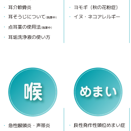
耳介軟骨炎
ヨモギ（秋の花粉症）
耳そうじについて
イヌ・ネコアレルギー
(執筆中)
点耳薬の使用法
(執筆中)
耳垢洗浄液の使い方
良性発作性頭位めまい症
急性喉頭炎・声帯炎