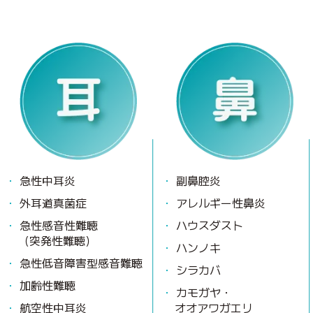
急性中耳炎
副鼻腔炎
外耳道真菌症
アレルギー性鼻炎
急性感音性難聴
ハウスダスト
（突発性難聴）
ハンノキ
急性低音障害型感音難聴
シラカバ
加齢性難聴
カモガヤ・
航空性中耳炎
オオアワガエリ