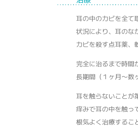
耳の中のカビを全て
状況により、耳のな
カビを殺す点耳薬、
完全に治るまで時間
長期間（１ヶ月〜数
耳を触らないことが
痒みで耳の中を触っ
根気よく治療するこ