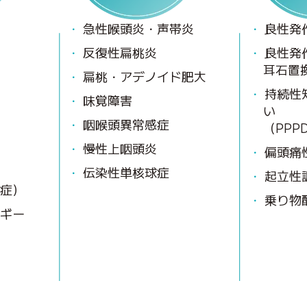
急性喉頭炎・声帯炎
良性発
炎
反復性扁桃炎
良性発
耳石置
扁桃・アデノイド肥大
持続性
味覚障害
い
咽喉頭異常感症
（PPP
慢性上咽頭炎
偏頭痛
伝染性単核球症
起立性
粉症）
乗り物
ギー