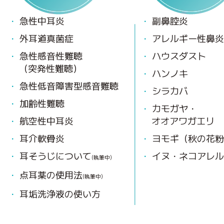
急性中耳炎
副鼻腔炎
外耳道真菌症
アレルギー性鼻
急性感音性難聴
ハウスダスト
（突発性難聴）
ハンノキ
急性低音障害型感音難聴
シラカバ
加齢性難聴
カモガヤ・
航空性中耳炎
オオアワガエリ
耳介軟骨炎
ヨモギ（秋の花
耳そうじについて
イヌ・ネコアレル
(執筆中)
点耳薬の使用法
(執筆中)
耳垢洗浄液の使い方