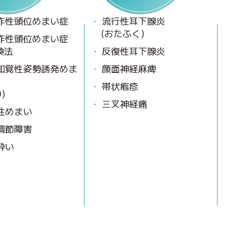
作性頭位めまい症
流行性耳下腺炎
(おたふく）
作性頭位めまい症
換法
反復性耳下腺炎
知覚性姿勢誘発めま
顔面神経麻痺
帯状疱疹
D）
三叉神経痛
性めまい
調節障害
酔い